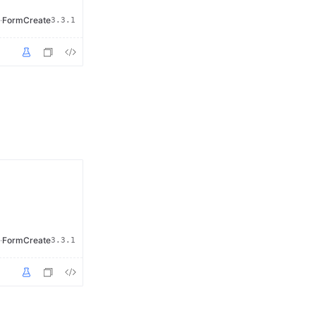
·
FormCreate
3.3.1
·
FormCreate
3.3.1