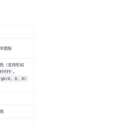
半图标
色（支持形如
，
FFFFF
rgb(0, 0, 0)
效