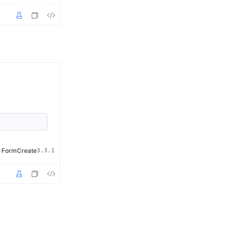
·
FormCreate
3.3.1