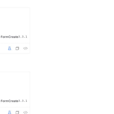
·
FormCreate
3.3.1
·
FormCreate
3.3.1