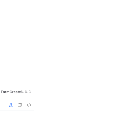
·
FormCreate
3.3.1