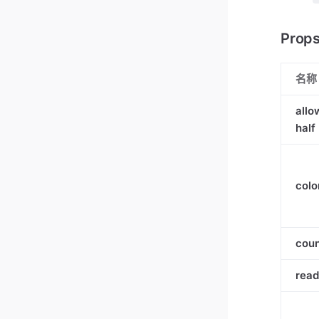
Prop
名称
allo
half
colo
cou
read