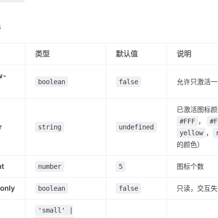
s
类型
默认值
说明
w-
允许只激活一
boolean
false
已激活图标颜
，
#FFF
#F
r
string
undefined
，
yellow
的颜色）
nt
图标个数
number
5
only
只读，交互失
boolean
false
'small' |