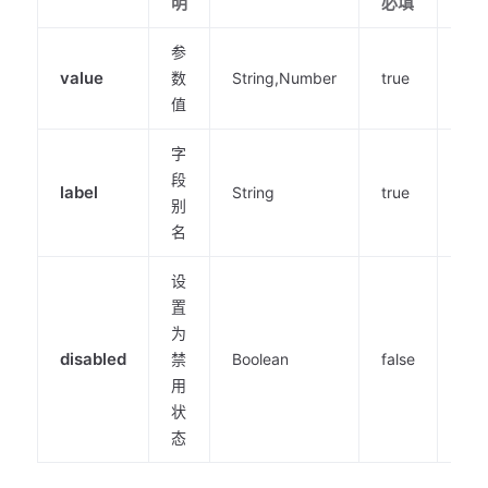
明
必填
值
参
value
数
String,Number
true
-
值
字
段
label
String
true
-
别
名
设
置
为
disabled
禁
Boolean
false
fals
用
状
态