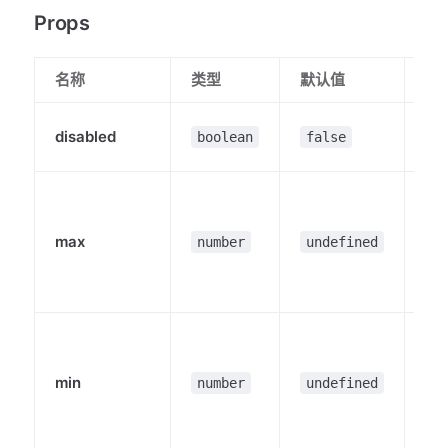
Props
名称
类型
默认值
说
选
disabled
boolean
false
否
可
的
max
ch
number
undefined
的
量
可
的
min
ch
number
undefined
的
量