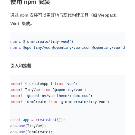
使用 npm 安装
通过 npm 安装可以更好地与现代构建工具（如 Webpack、
Vite）集成。
sh
npm
 i
 @form-create/tiny-vue@^3
npm
 i
 @opentiny/vue
 @opentiny/vue-icon
 @opentiny/vue-theme
引入和挂载
js
import
 { createApp } 
from
 'vue'
;
import
 TinyVue 
from
 '@opentiny/vue'
;
import
 '@opentiny/vue-theme/index.css'
;
import
 formCreate 
from
 '@form-create/tiny-vue'
;
const
 app
 =
 createApp
({});
app.
use
(TinyVue);
app.
use
(formCreate);