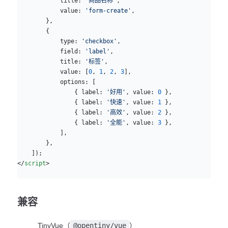
            title: 
'商品名称'
,
            value: 
'form-create'
,
        },
        {
            type: 
'checkbox'
,
            field: 
'label'
,
            title: 
'标签'
,
            value: [
0
, 
1
, 
2
, 
3
],
            options: [
                { label: 
'好用'
, value: 
0
 },
                { label: 
'快速'
, value: 
1
 },
                { label: 
'高效'
, value: 
2
 },
                { label: 
'全能'
, value: 
3
 },
            ],
        },
    ]);
</
script
>
兼容
TinyVue（
@opentiny/vue
）