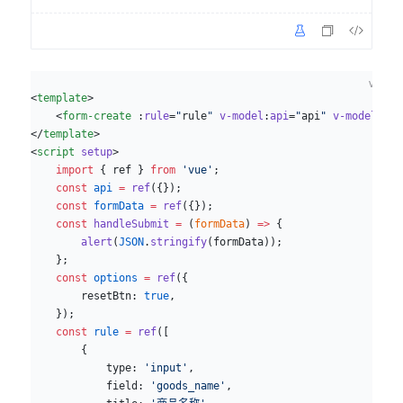
vue
<
template
>
    <
form-create
 :
rule
=
"
rule
"
 v-model
:
api
=
"
api
"
 v-model
=
"
fo
</
template
>
<
script
 setup
>
    import
 { ref } 
from
 'vue'
;
    const
 api
 =
 ref
({});
    const
 formData
 =
 ref
({});
    const
 handleSubmit
 =
 (
formData
) 
=>
 {
        alert
(
JSON
.
stringify
(formData));
    };
    const
 options
 =
 ref
({
        resetBtn: 
true
,
    });
    const
 rule
 =
 ref
([
        {
            type: 
'input'
,
            field: 
'goods_name'
,