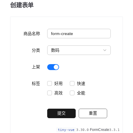
创建表单
商品名称
分类
上架
标签
好用
快速
高效
全能
提交
重置
·
FormCreate
tiny-vue
3.30.0
3.3.1