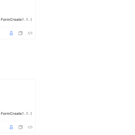
·
FormCreate
3.3.1
·
FormCreate
3.3.1