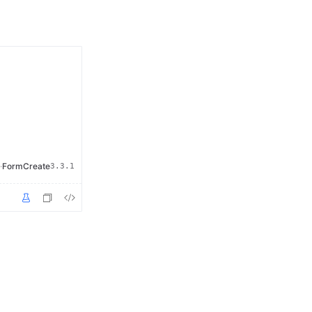
·
FormCreate
3.3.1