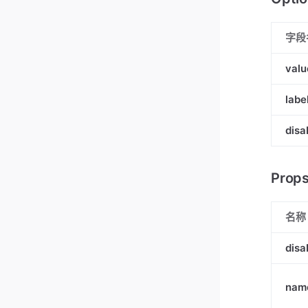
字段
valu
labe
disa
Prop
名称
disa
nam