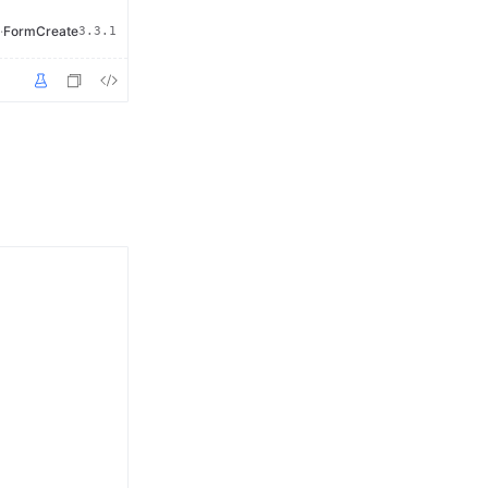
·
FormCreate
3.3.1