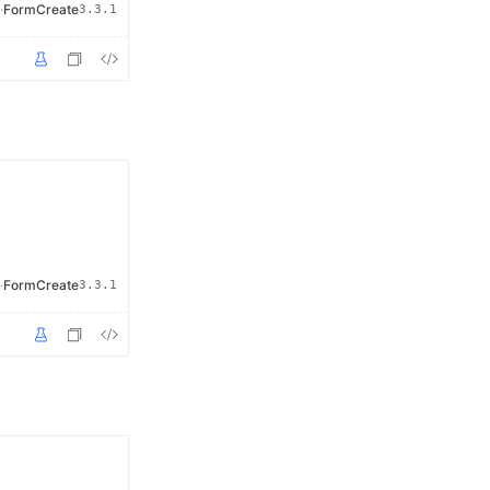
·
FormCreate
3.3.1
·
FormCreate
3.3.1