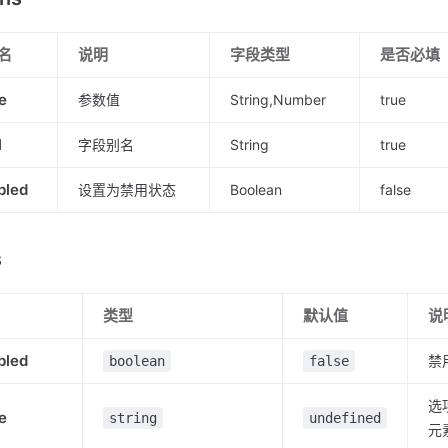
名
说明
字段类型
是否必填
e
参数值
String,Number
true
l
字段别名
String
true
bled
设置为禁用状态
Boolean
false
s
类型
默认值
说
bled
禁
boolean
false
选项
e
string
undefined
元