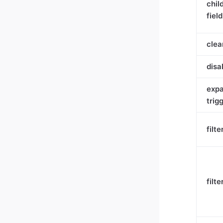
chil
field
clea
disa
exp
trig
filte
filte