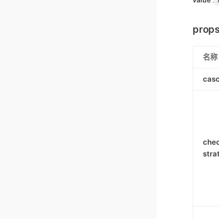
prop
名称
cas
che
stra