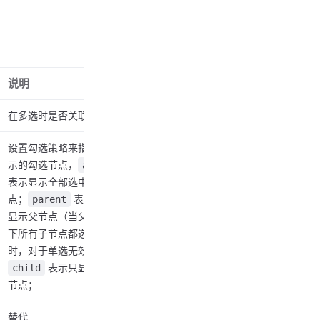
说明
版本
在多选时是否关联选项
设置勾选策略来指定显
示的勾选节点，
all
表示显示全部选中节
点；
表示只
parent
显示父节点（当父节点
下所有子节点都选中
时，对于单选无效）；
表示只显示子
child
节点；
替代