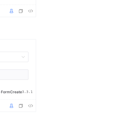
·
FormCreate
3.3.1