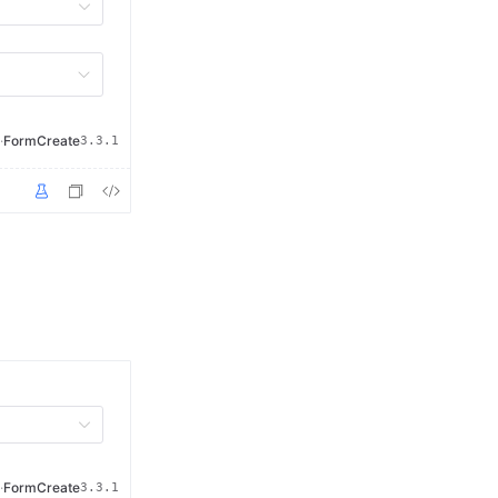
·
FormCreate
3.3.1
·
FormCreate
3.3.1