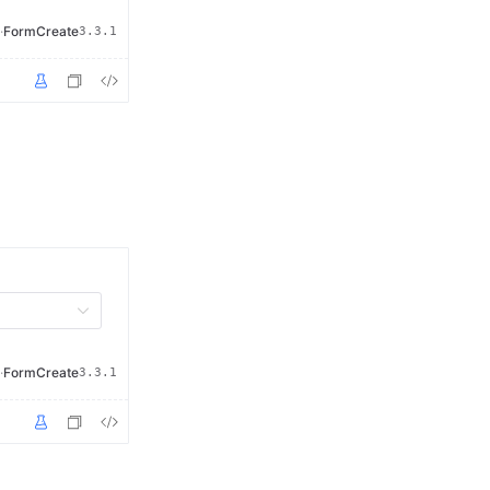
·
FormCreate
3.3.1
·
FormCreate
3.3.1