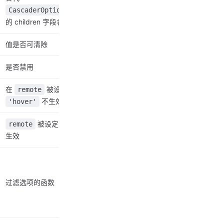
中
CascaderOption
的 children 字段名
值是否可清除
是否禁用
在
被设定时
remote
不生效
'hover'
被设定时不
remote
生效
过滤选项的函数