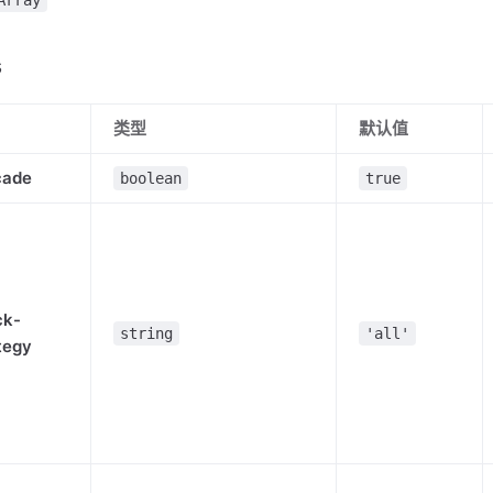
Array
s
类型
默认值
cade
boolean
true
ck-
string
'all'
tegy