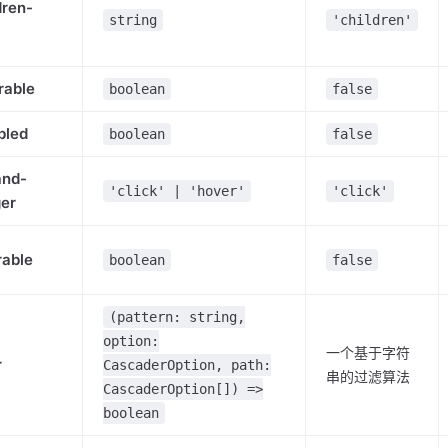
dren-
string
'children'
rable
boolean
false
bled
boolean
false
and-
'click' | 'hover'
'click'
ger
rable
boolean
false
(pattern: string,
option:
一个基于字符
r
CascaderOption, path:
串的过滤算法
CascaderOption[]) =>
boolean