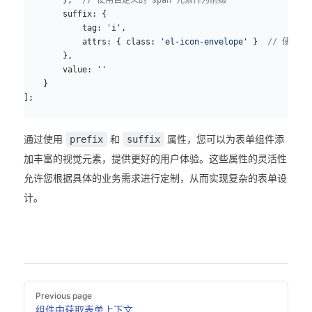
        suffix: {
            tag: 
'i'
,
            attrs: { class: 
'el-icon-envelope'
 }  
// 使用图
        },
        value: 
''
    }
];
通过使用
和
属性，您可以为表单组件添
prefix
suffix
加丰富的视觉元素，提供更好的用户体验。这些属性的灵活性
允许您根据具体的业务需求进行定制，从而实现复杂的表单设
计。
Pager
Previous page
组件中获取表单上下文