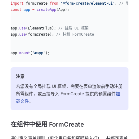
import
 formCreate 
from
 '@form-create/element-ui'
; 
// 引入 Fo
const
 app
 =
 createApp
(App);
app.
use
(ElementPlus); 
// 挂载 UI 框架
app.
use
(formCreate); 
// 挂载 FormCreate
app.
mount
(
'#app'
);
注意
若您没有全局挂载 UI 框架，需要在表单渲染前手动注册
所需组件，或直接导入 FormCreate 提供的预置组件
加
载文件
。
在组件中使用 FormCreate
通过定义表单规则（包含用户名和密码输入框），并绑定表单