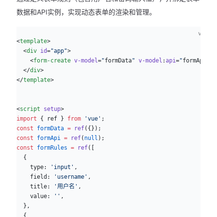
数据和API实例，实现动态表单的渲染和管理。
vue
<
template
>
  <
div
 id
=
"app"
>
    <
form-create
 v-model
=
"
formData
"
 v-model
:
api
=
"
formApi
"
 :
  </
div
>
</
template
>
<
script
 setup
>
import
 { ref } 
from
 'vue'
;
const
 formData
 =
 ref
({});
const
 formApi
 =
 ref
(
null
);
const
 formRules
 =
 ref
([
  {
    type: 
'input'
,
    field: 
'username'
,
    title: 
'用户名'
,
    value: 
''
,
  },
  {