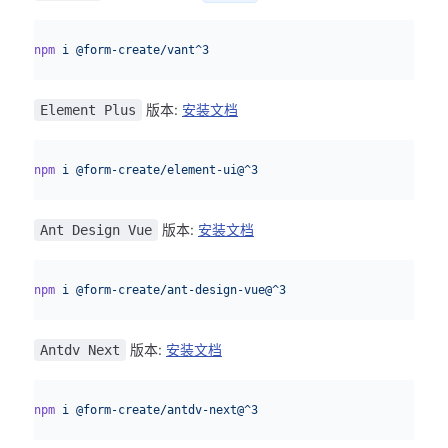
sh
npm
 i
 @form-create/vant^3
版本:
安装文档
Element Plus
sh
npm
 i
 @form-create/element-ui@^3
版本:
安装文档
Ant Design Vue
sh
npm
 i
 @form-create/ant-design-vue@^3
版本:
安装文档
Antdv Next
sh
npm
 i
 @form-create/antdv-next@^3