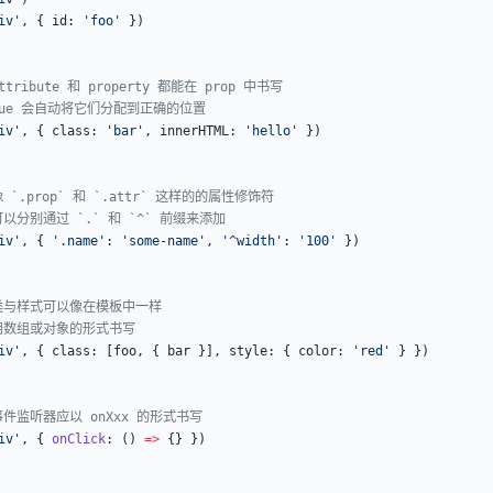
iv'
, { id: 
'foo'
 })
attribute 和 property 都能在 prop 中书写
 Vue 会自动将它们分配到正确的位置
iv'
, { class: 
'bar'
, innerHTML: 
'hello'
 })
像 `.prop` 和 `.attr` 这样的的属性修饰符
可以分别通过 `.` 和 `^` 前缀来添加
iv'
, { 
'.name'
: 
'some-name'
, 
'^width'
: 
'100'
 })
 类与样式可以像在模板中一样
 用数组或对象的形式书写
iv'
, { class: [foo, { bar }], style: { color: 
'red'
 } })
事件监听器应以 onXxx 的形式书写
iv'
, { 
onClick
: () 
=>
 {} })