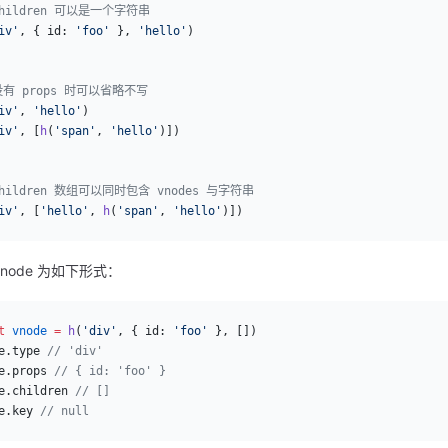
children 可以是一个字符串
iv'
, { id: 
'foo'
 }, 
'hello'
)
没有 props 时可以省略不写
iv'
, 
'hello'
)
iv'
, [
h
(
'span'
, 
'hello'
)])
children 数组可以同时包含 vnodes 与字符串
iv'
, [
'hello'
, 
h
(
'span'
, 
'hello'
)])
vnode 为如下形式：
t
 vnode
 =
 h
(
'div'
, { id: 
'foo'
 }, [])
e.type 
// 'div'
e.props 
// { id: 'foo' }
e.children 
// []
e.key 
// null