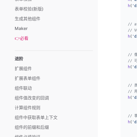
h
(
'd
表单校验(新版)
生成其他组件
// 
Maker
//
h
(
'd
👉必看
// 
进阶
// 
h
(
'd
扩展组件
扩展表单组件
//
组件联动
//
组件值改变的回调
h
(
'd
计算组件规则
// 
组件中获取表单上下文
h
(
'd
组件的前缀和后缀
组件必填验证