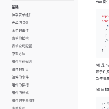
Vue 提
基础
挂载表单组件
impo
cons
表单的参数
  'd
表单的事件
  { 
  [
表单的插槽
  /*
  ]
表单全局配置
)
原型方法
组件生成规则
h() 是
组件的配置
源于许多
组件的事件
次使用
组件的插槽
h() 
组件的样式
组件的生命周期
//
表单校验
h
(
'd