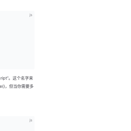
js
cript”。这个名字来
e()，但当你需要多
js