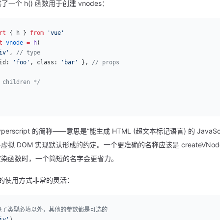
供了一个 h() 函数用于创建 vnodes：
rt
 { h } 
from
 'vue'
t
 vnode
 =
 h
(
iv'
, 
// type
id: 
'foo'
, class: 
'bar'
 }, 
// props
 children */
 hyperscript 的简称——意思是“能生成 HTML (超文本标记语言) 的 JavaS
虚拟 DOM 实现默认形成的约定。一个更准确的名称应该是 createVNod
渲染函数时，一个简短的名字会更省力。
函数的使用方式非常的灵活：
 除了类型必填以外，其他的参数都是可选的
iv'
)