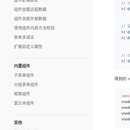
// 
组件加载远程数据
h
(
'd
组件关联外部数据
// 
使用组件内部方法校验
h
(
'd
表单多语言
h
(
'd
扩展自定义属性
// 
h
(
'd
内置组件
子表单组件
得到的 
分组表单组件
框架组件
cons
vnod
富文本组件
vnod
vnod
vnod
其他