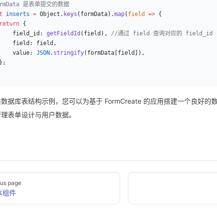
ormData 是表单提交的数据
t
 inserts
 =
 Object.
keys
(formData).
map
(
field
 =>
 {
return
 {
    field_id: 
getFieldId
(field), 
//通过 field 查询对应的 field_id
    field: field,
    value: 
JSON
.
stringify
(formData[field]),
};
数据库表结构示例，您可以为基于 FormCreate 的应用搭建一个良好
管理表单设计与用户数据。
ous page
本组件