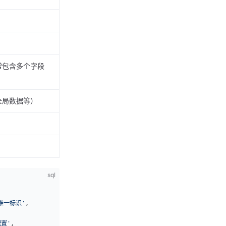
常包含多个字段
全局数据等）
sql
唯一标识'
,
置'
,