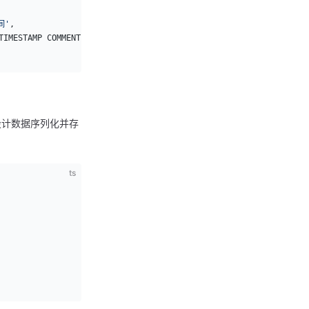
间'
,
TIMESTAMP COMMENT 
'表单更新时间'
设计数据序列化并存
ts