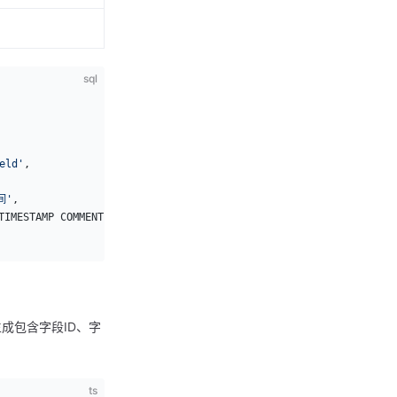
sql
eld'
,
间'
,
TIMESTAMP COMMENT 
'表单更新时间'
成包含字段ID、字
ts