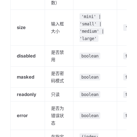
数）
'mini' |
输入框
'small' |
size
'med
大小
'medium' |
'large'
是否禁
disabled
boolean
fals
用
是否密
masked
boolean
fals
码模式
readonly
只读
boolean
fals
是否为
error
错误状
boolean
fals
态
在指定
(index: