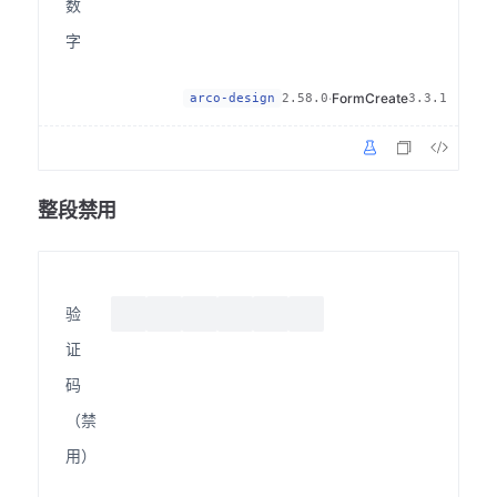
数
字
·
FormCreate
arco-design
2.58.0
3.3.1
整段禁用
验
证
码
（禁
用）