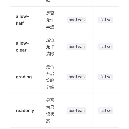
是否
allow-
允许
boolean
false
half
半选
是否
allow-
允许
boolean
false
clear
清除
是否
开启
grading
boolean
false
笑脸
分级
是否
为只
readonly
boolean
false
读状
态