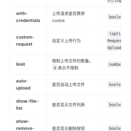
string)
with-
上传请求是否携带
boolean
credentials
cookie
(option:
custom-
自定义上传行为
RequestOpt
request
UploadRequ
限制上传文件的数量。
limit
number
表示不限制
0
auto-
是否自动上传文件
boolean
upload
show-file-
是否显示文件列表
boolean
list
show-
remove-
是否显示删除按钮
boolean