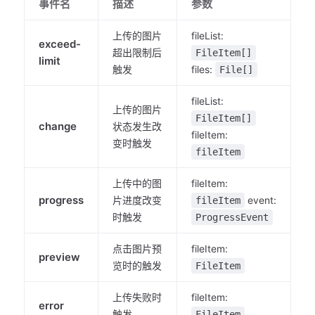
事件名
描述
参数
上传的图片
fileList:
exceed-
超出限制后
FileItem[]
limit
触发
files:
File[]
fileList:
上传的图片
FileItem[]
change
状态发生改
fileItem:
变时触发
fileItem
上传中的图
fileItem:
progress
片进度改变
event:
fileItem
时触发
ProgressEvent
点击图片预
fileItem:
preview
览时的触发
FileItem
上传失败时
fileItem:
error
触发
FileItem