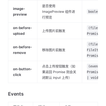
是否使用
image-
ImagePreview 组件进
boolean
preview
行预览
on-before-
(file: Fi
上传图片前触发
upload
Promise<bo
(fileItem
on-before-
移除图片前触发
FileItem) 
remove
Promise<bo
点击上传按钮触发（如
(event: E
on-button-
果返回 Promise 则会关
Promise<Fi
click
闭默认 input 上传）
| void
Events