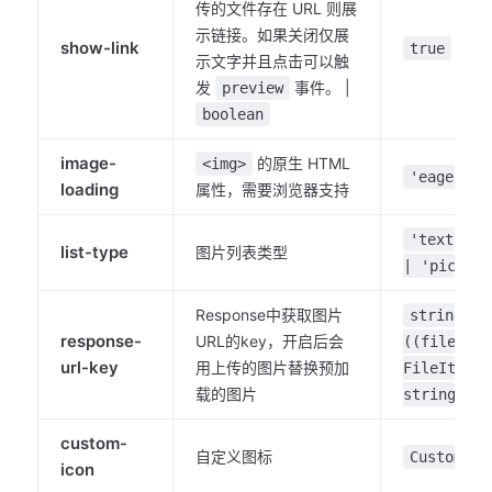
传的文件存在 URL 则展
示链接。如果关闭仅展
show-link
true
示文字并且点击可以触
发
事件。 |
preview
boolean
image-
的原生 HTML
<img>
'eager' |
loading
属性，需要浏览器支持
'text' | 
list-type
图片列表类型
| 'picture
Response中获取图片
string |
response-
URL的key，开启后会
((fileItem
url-key
用上传的图片替换预加
FileItem) 
载的图片
string)
custom-
自定义图标
CustomIco
icon