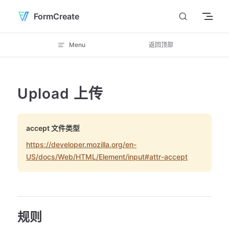
Skip to content
FormCreate
Menu
返回顶部
Upload 上传
accept 文件类型
https://developer.mozilla.org/en-
US/docs/Web/HTML/Element/input#attr-accept
规则