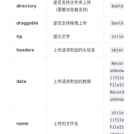
是否支持文件夹上传
directory
boolean
（需要浏览器支持）
draggable
是否支持拖拽上传
boolean
tip
提示文字
string
headers
上传请求附加的头信息
object
Record<st
unknown>|
((fileItem
data
上传请求附加的数据
FileItem) 
Record<str
unknown>)
string |
((fileItem
name
上传的文件名
FileItem) 