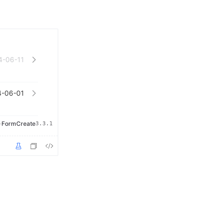
·
FormCreate
3.3.1