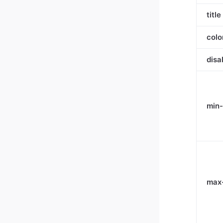
title
colo
disa
min-
max