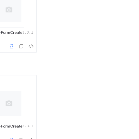
·
FormCreate
3.3.1
·
FormCreate
3.3.1