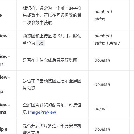
标识符，通常为一个唯一的字符
number |
e
串或数字，可以在回调函数的第
string
二项参数中获取
iew-
预览图和上传区域的尺寸，默认
number |
单位为
string | Array
px
iew-
是否在上传完成后展示预览图
boolean
ge
iew-
是否在点击预览图后展示全屏图
boolean
片预览
ge
iew-
全屏图片预览的配置项，可选值
object
ons
见
ImagePreview
是否开启图片多选，部分安卓机
iple
boolean
型不支持