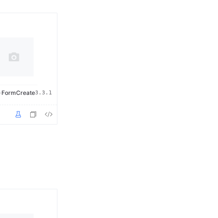
·
FormCreate
3.3.1