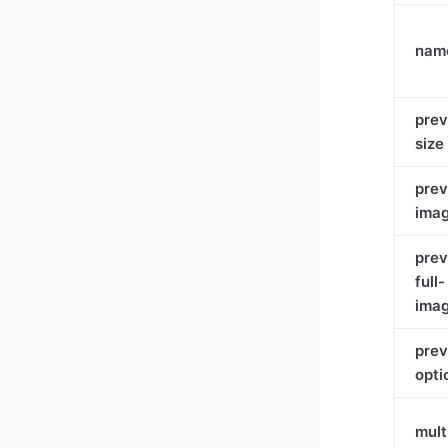
nam
prev
size
prev
ima
prev
full-
ima
prev
opti
mult