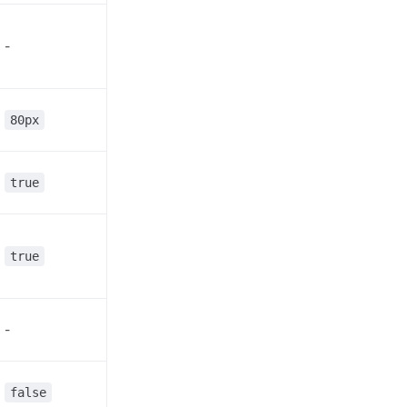
-
80px
true
true
-
false