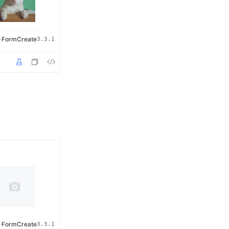
·
FormCreate
3.3.1
·
FormCreate
3.3.1