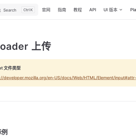
Main Navigation
官网
指南
教程
API
UI 版本
Pl
Search
K
loader 上传
ept 文件类型
://developer.mozilla.org/en-US/docs/Web/HTML/Element/input#attr
示例