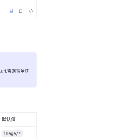
.url.否则表单获
默认值
image/*