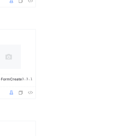
·
FormCreate
3.3.1