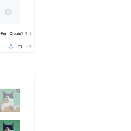
·
FormCreate
3.3.1