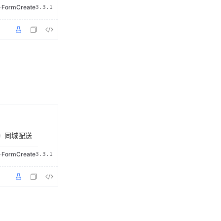
·
FormCreate
3.3.1
同城配送
·
FormCreate
3.3.1