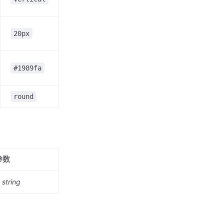
20px
#1989fa
round
参数
 string