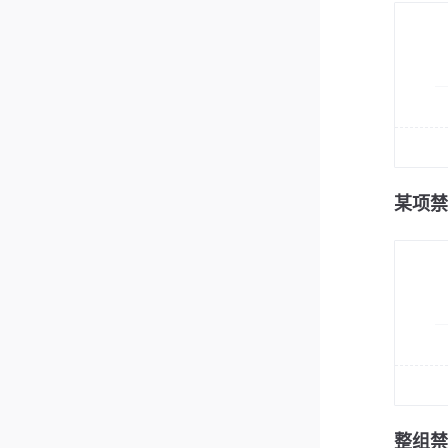
某项禁
整组禁