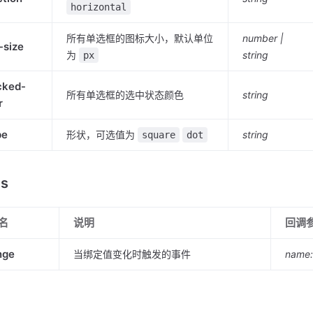
horizontal
所有单选框的图标大小，默认单位
number |
-size
为
string
px
cked-
所有单选框的选中状态颜色
string
r
pe
形状，可选值为
string
square
dot
ts
名
说明
回调
nge
当绑定值变化时触发的事件
name: