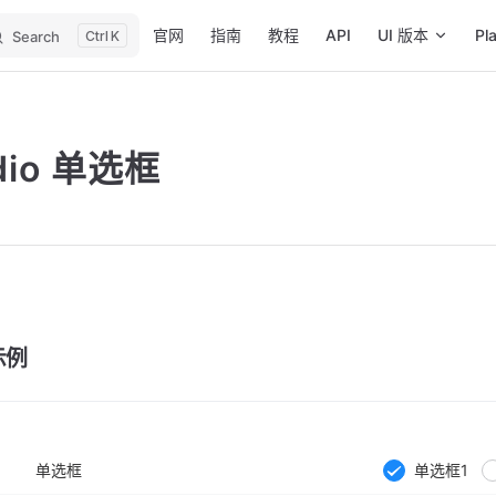
Main Navigation
官网
指南
教程
API
UI 版本
Pl
Search
K
dio 单选框
示例
单选框
单选框1