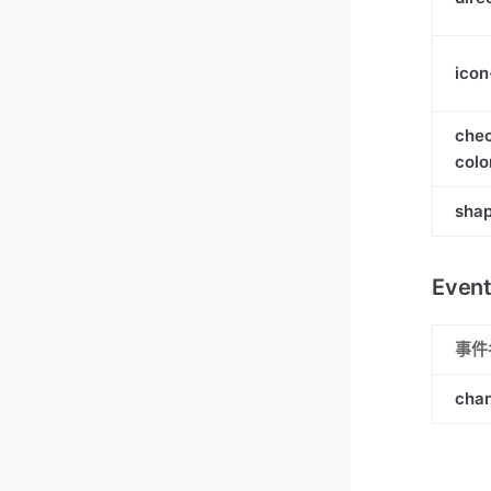
icon
che
colo
sha
Even
事件
cha