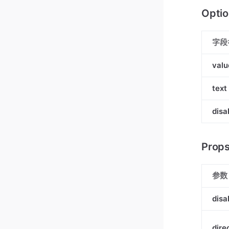
Opti
字段
valu
text
disa
Prop
参数
disa
dire