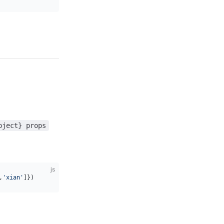
bject} props
js
,
'xian'
]})