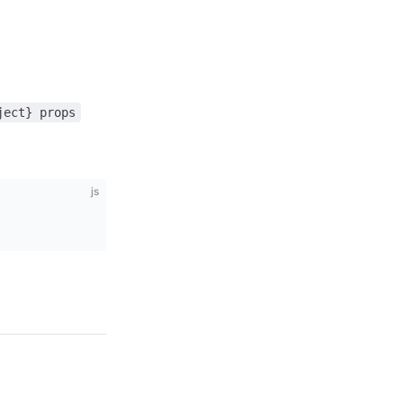
ject} props
js