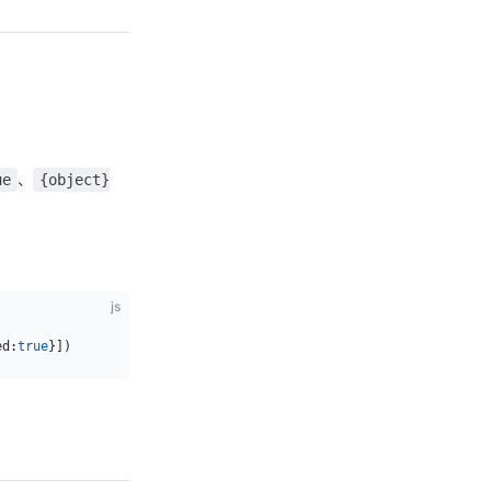
、
ue
{object}
js
ed:
true
}])