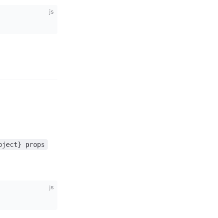
js
bject} props
js