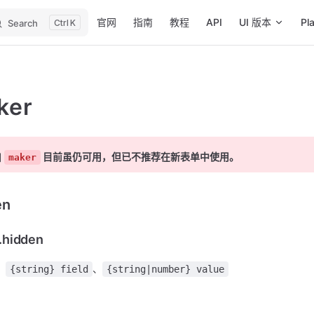
Main Navigation
官网
指南
教程
API
UI 版本
Pl
Search
K
ker
]
目前虽仍可用，但已不推荐在新表单中使用。
maker
en
.hidden
：
、
{string} field
{string|number} value
：