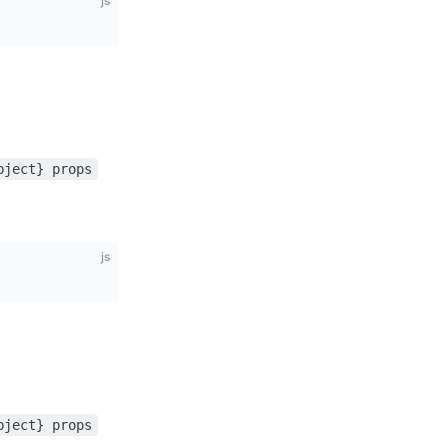
js
bject} props
js
bject} props