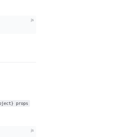
js
bject} props
js