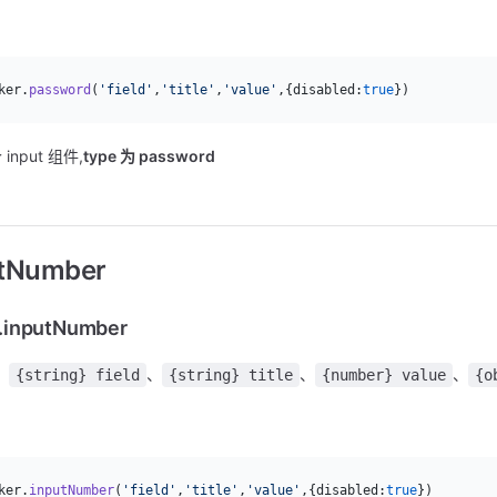
：
ker.
password
(
'field'
,
'title'
,
'value'
,{disabled:
true
})
input 组件,
type 为 password
utNumber
.inputNumber
：
、
、
、
{string} field
{string} title
{number} value
{o
：
ker.
inputNumber
(
'field'
,
'title'
,
'value'
,{disabled:
true
})