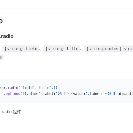
o
.radio
：
、
、
{string} field
{string} title
{string|number} val
s
：
ker.
radio
(
'field'
,
'title'
,
1
)
  .
options
([{value:
1
,label:
'好用'
},{value:
2
,label:
'不好用'
,disabl
radio 组件