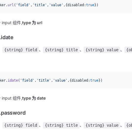
ker.
url
(
'field'
,
'title'
,
'value'
,{disabled:
true
})
input 组件,
type 为 url
.idate
：
、
、
、
{string} field
{string} title
{string} value
{o
：
ker.
idate
(
'field'
,
'title'
,
'value'
,{disabled:
true
})
input 组件,
type 为 date
.password
：
、
、
、
{string} field
{string} title
{string} value
{o