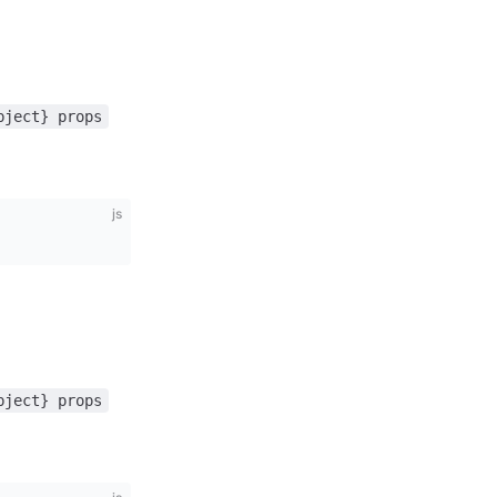
bject} props
js
bject} props