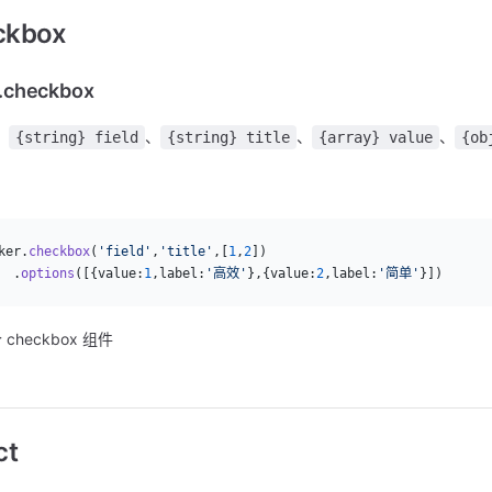
ckbox
.checkbox
：
、
、
、
{string} field
{string} title
{array} value
{ob
：
ker.
checkbox
(
'field'
,
'title'
,[
1
,
2
])
  .
options
([{value:
1
,label:
'高效'
},{value:
2
,label:
'简单'
}])
checkbox 组件
ct