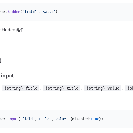
ker.
hidden
(
'field1'
,
'value'
)
hidden 组件
t
.input
：
、
、
、
{string} field
{string} title
{string} value
{o
：
ker.
input
(
'field'
,
'title'
,
'value'
,{disabled:
true
})