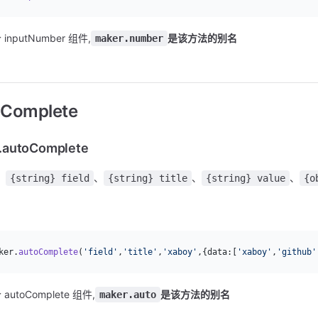
inputNumber 组件,
是该方法的别名
maker.number
oComplete
.autoComplete
：
、
、
、
{string} field
{string} title
{string} value
{o
：
ker.
autoComplete
(
'field'
,
'title'
,
'xaboy'
,{data:[
'xaboy'
,
'github'
utoComplete 组件,
是该方法的别名
maker.auto