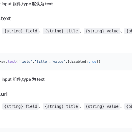
input 组件,
type 默认为 text
.text
：
、
、
、
{string} field
{string} title
{string} value
{o
：
ker.
text
(
'field'
,
'title'
,
'value'
,{disabled:
true
})
input 组件,
type 为 text
url
：
、
、
、
{string} field
{string} title
{string} value
{o
：