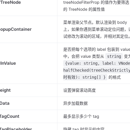
erTreeNode
treeNodeFilterProp 的值作为要筛选
的 TreeNode 的属性值
菜单渲染父节点。默认渲染到 body
PopupContainer
上，如果你遇到菜单滚动定位问题，
试修改为滚动的区域，并相对其定位
是否把每个选项的 label 包装到 valu
中，会把 value 类型从
变
string
lInValue
{value: string, label: VNode
halfChecked(treeCheckStrictl
的格式
时有效): string[] }
Height
设置弹窗滚动高度
Data
异步加载数据
TagCount
最多显示多少个 tag
TagPlaceholder
隐藏 tag 时显示的内容