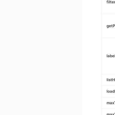
filt
get
labe
list
load
max
max