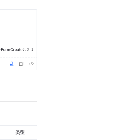
·
FormCreate
3.3.1
类型
默认值