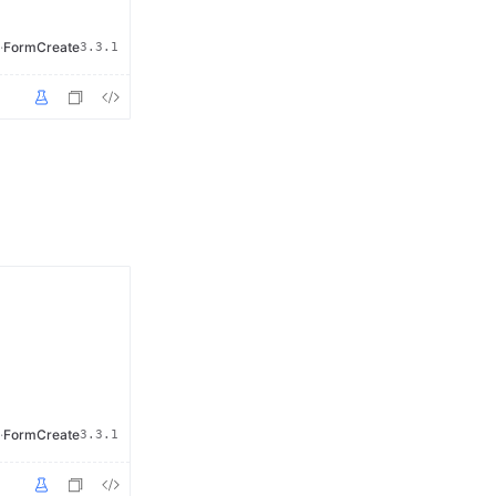
·
FormCreate
3.3.1
·
FormCreate
3.3.1