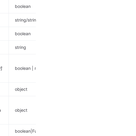
boolean
false
string/string[]
-
boolean
false
string
-
时
boolean | number
true
object
-
{children:'childre
a
object
label:'title', valu
'value' }
boolean|Function(inputValue: