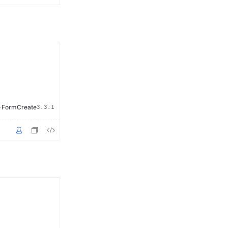
·
FormCreate
3.3.1