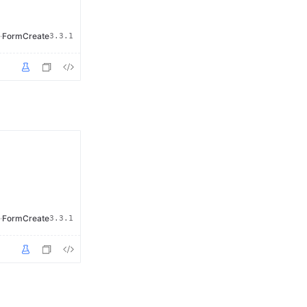
·
FormCreate
3.3.1
·
FormCreate
3.3.1