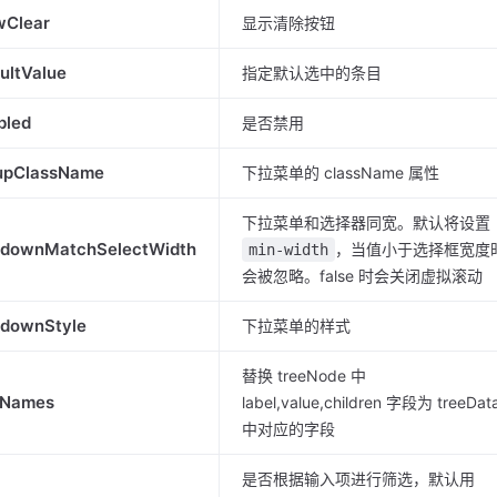
wClear
显示清除按钮
ultValue
指定默认选中的条目
bled
是否禁用
upClassName
下拉菜单的 className 属性
下拉菜单和选择器同宽。默认将设置
pdownMatchSelectWidth
，当值小于选择框宽度
min-width
会被忽略。false 时会关闭虚拟滚动
pdownStyle
下拉菜单的样式
替换 treeNode 中
dNames
label,value,children 字段为 treeDat
中对应的字段
是否根据输入项进行筛选，默认用