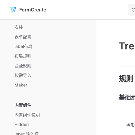
FormCreate
Skip to content
Sidebar Navigation
安装
表单配置
Tr
label布局
布局规则
验证规则
按需导入
规则
Maker
基础
内置组件
内置组件说明
Hidden
树形
Input 输入框