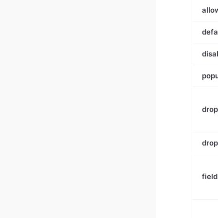
allo
defa
disa
pop
dro
dro
fiel