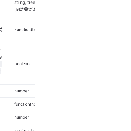
string, treeNode: TreeNode)
Function
(函数需要返回 bool 值)
试
Function(triggerNode)
() => document.body
。
e
为
boolean
false
,
y
number
256
function(node)
-
number
-
slot/function(omittedValues)
-