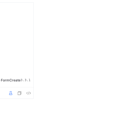
·
FormCreate
3.3.1