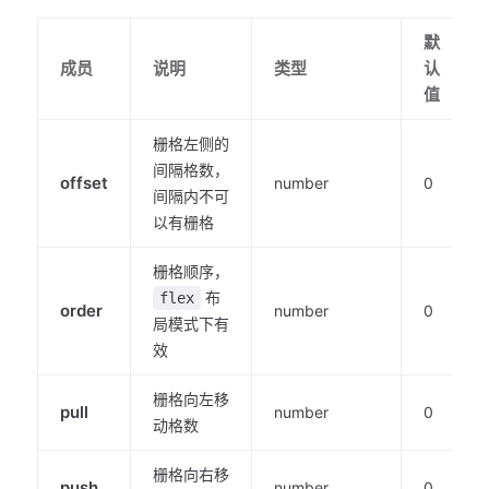
默
成员
说明
类型
认
值
栅格左侧的
间隔格数，
offset
number
0
间隔内不可
以有栅格
栅格顺序，
布
flex
order
number
0
局模式下有
效
栅格向左移
pull
number
0
动格数
栅格向右移
push
number
0