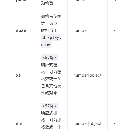
动格数
栅格占位格
数，为 0
span
时相当于
number
-
display:
none
<576px
响应式栅
格，可为栅
xs
number|object
-
格数或一个
包含其他属
性的对象
≥576px
响应式栅
格，可为栅
sm
number|object
-
格数或一个