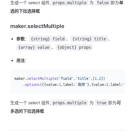
生成一个 select 组件,
为
即为
单
props.multiple
false
选的下拉选择框
maker.selectMultiple
参数
：
、
、
{string} field
{string} title
、
{array} value
{object} props
用法
：
js
  maker.
selectMultiple
(
'field'
,
'title'
,[
1
,
2
])
      .
options
([{value:
1
,label:
'高效'
},{value:
2
,label:
'简单'
生成一个 select 组件,
为
即为
可
props.multiple
true
多选的下拉选择框