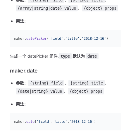
、
{array|string|date} value
{object} props
用法
：
js
  maker.
datePicker
(
'field'
,
'title'
,
'2018-12-16'
)
生成一个 datePicker 组件,
默认为
type
date
maker.date
参数
：
、
、
{string} field
{string} title
、
{date|string} value
{object} props
用法
：
js
  maker.
date
(
'field'
,
'title'
,
'2018-12-16'
)