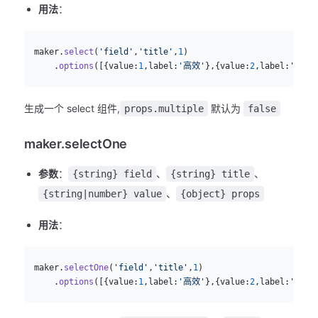
用法
：
js
  maker.
select
(
'field'
,
'title'
,
1
)
      .
options
([{value:
1
,label:
'高效'
},{value:
2
,label:
'简单'
生成一个 select 组件,
默认为
props.multiple
false
maker.selectOne
参数
：
、
、
{string} field
{string} title
、
{string|number} value
{object} props
用法
：
js
  maker.
selectOne
(
'field'
,
'title'
,
1
)
      .
options
([{value:
1
,label:
'高效'
},{value:
2
,label:
'简单'