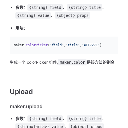
参数
：
、
、
{string} field
{string} title
、
{string} value
{object} props
用法
：
js
  maker.
colorPicker
(
'field'
,
'title'
,
'#FF7271'
)
生成一个 colorPicker 组件,
是该方法的别名
maker.color
Upload
maker.upload
参数
：
、
、
{string} field
{string} title
、
{string|array} value
{object} props