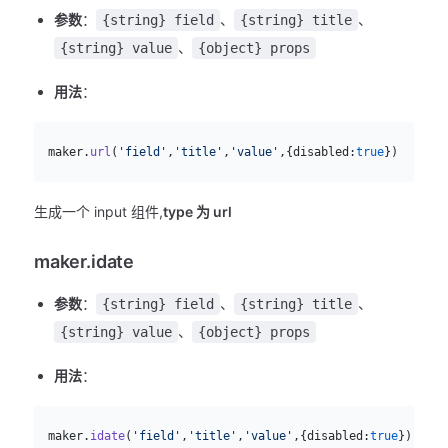
参数
：
、
、
{string} field
{string} title
、
{string} value
{object} props
用法
：
js
  maker.
url
(
'field'
,
'title'
,
'value'
,{disabled:
true
})
生成一个 input 组件,
type 为 url
maker.idate
参数
：
、
、
{string} field
{string} title
、
{string} value
{object} props
用法
：
js
  maker.
idate
(
'field'
,
'title'
,
'value'
,{disabled:
true
})