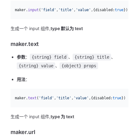
js
  maker.
input
(
'field'
,
'title'
,
'value'
,{disabled:
true
})
生成一个 input 组件,
type 默认为 text
maker.text
参数
：
、
、
{string} field
{string} title
、
{string} value
{object} props
用法
：
js
  maker.
text
(
'field'
,
'title'
,
'value'
,{disabled:
true
})
生成一个 input 组件,
type 为 text
maker.url