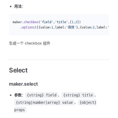
用法
：
js
  maker.
checkbox
(
'field'
,
'title'
,[
1
,
2
])
      .
options
([{value:
1
,label:
'高效'
},{value:
2
,label:
'简单'
生成一个 checkbox 组件
Select
maker.select
参数
：
、
、
{string} field
{string} title
、
{string|number|array} value
{object}
props