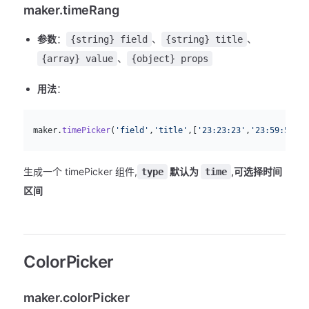
maker.timeRang
参数
：
、
、
{string} field
{string} title
、
{array} value
{object} props
用法
：
js
  maker.
timePicker
(
'field'
,
'title'
,[
'23:23:23'
,
'23:59:59'
])
生成一个 timePicker 组件,
默认为
,可选择时间
type
time
区间
ColorPicker
maker.colorPicker