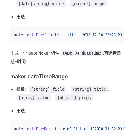
、
{date|string} value
{object} props
用法
：
js
  maker.
dateTime
(
'field'
,
'title'
,
'2018-12-16 23:23:23'
)
生成一个 datePicker 组件,
为
,可选择日
type
dateTime
期+时间
maker.dateTimeRange
参数
：
、
、
{string} field
{string} title
、
{array} value
{object} props
用法
：
js
  maker.
dateTimeRange
(
'field'
,
'title'
,[
'2018-11-30 23:23:23