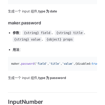
生成一个 input 组件,
type 为 date
maker.password
参数
：
、
、
{string} field
{string} title
、
{string} value
{object} props
用法
：
js
  maker.
password
(
'field'
,
'title'
,
'value'
,{disabled:
true
})
生成一个 input 组件,
type 为 password
InputNumber