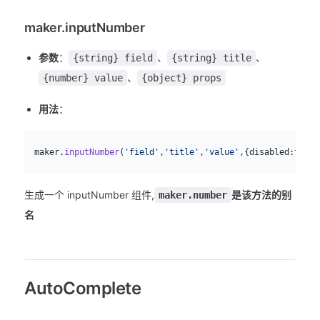
maker.inputNumber
参数
：
、
、
{string} field
{string} title
、
{number} value
{object} props
用法
：
js
  maker.
inputNumber
(
'field'
,
'title'
,
'value'
,{disabled:
true
}
生成一个 inputNumber 组件,
是该方法的别
maker.number
名
AutoComplete