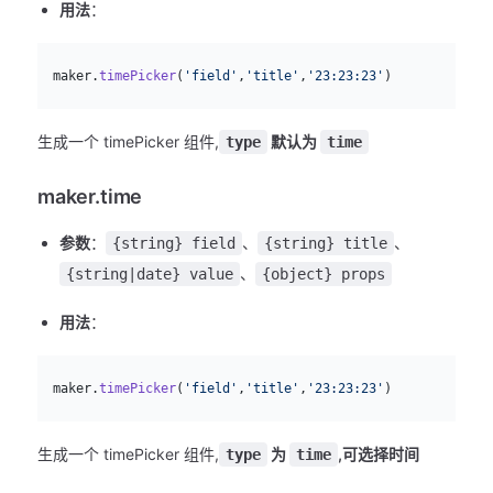
用法
：
js
  maker.
timePicker
(
'field'
,
'title'
,
'23:23:23'
)
生成一个 timePicker 组件,
默认为
type
time
maker.time
参数
：
、
、
{string} field
{string} title
、
{string|date} value
{object} props
用法
：
js
  maker.
timePicker
(
'field'
,
'title'
,
'23:23:23'
)
生成一个 timePicker 组件,
为
,可选择时间
type
time