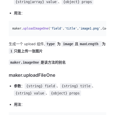
、
{string|array} value
{object} props
用法
：
js
  maker.
uploadImageOne
(
'field'
,
'title'
,
'image1.png'
,{action
生成一个 upload 组件,
为
且
为
type
image
maxLength
只能上传一张图片
1
是该方法的别名
maker.imageOne
maker.uploadFileOne
参数
：
、
、
{string} field
{string} title
、
{string} value
{object} props
用法
：