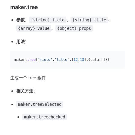
maker.tree
参数
：
、
、
{string} field
{string} title
、
{array} value
{object} props
用法
：
js
  maker.
tree
(
'field'
,
'title'
,[
12
,
13
],{data:[]})
生成一个 tree 组件
相关方法
：
maker.treeSelected
maker.treechecked