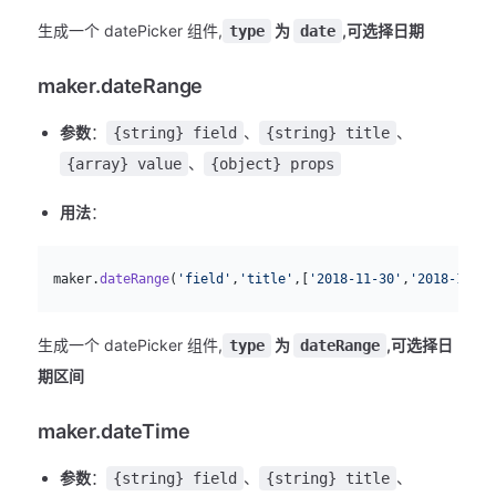
生成一个 datePicker 组件,
为
,可选择日期
type
date
maker.dateRange
参数
：
、
、
{string} field
{string} title
、
{array} value
{object} props
用法
：
js
  maker.
dateRange
(
'field'
,
'title'
,[
'2018-11-30'
,
'2018-12-16
生成一个 datePicker 组件,
为
,可选择日
type
dateRange
期区间
maker.dateTime
参数
：
、
、
{string} field
{string} title