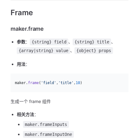
Frame
maker.frame
参数
：
、
、
{string} field
{string} title
、
{array|string} value
{object} props
用法
：
js
  maker.
frame
(
'field'
,
'title'
,
10
)
生成一个 frame 组件
相关方法
：
maker.frameInputs
maker.frameInputOne