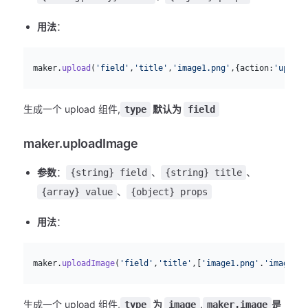
用法
：
js
  maker.
upload
(
'field'
,
'title'
,
'image1.png'
,{action:
'upload
生成一个 upload 组件,
默认为
type
field
maker.uploadImage
参数
：
、
、
{string} field
{string} title
、
{array} value
{object} props
用法
：
js
  maker.
uploadImage
(
'field'
,
'title'
,[
'image1.png'
.
'image2.p
生成一个 upload 组件,
为
,
是
type
image
maker.image