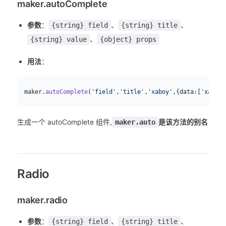
maker.autoComplete
参数
：
、
、
{string} field
{string} title
、
{string} value
{object} props
用法
：
js
  maker.
autoComplete
(
'field'
,
'title'
,
'xaboy'
,{data:[
'xaboy'
生成一个 autoComplete 组件,
是该方法的别名
maker.auto
Radio
maker.radio
参数
：
、
、
{string} field
{string} title