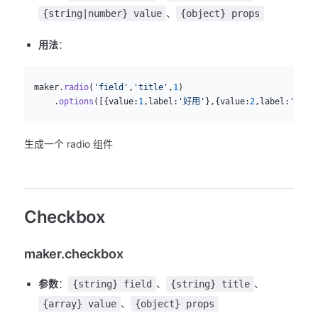
、
{string|number} value
{object} props
用法
：
js
  maker.
radio
(
'field'
,
'title'
,
1
)
      .
options
([{value:
1
,label:
'好用'
},{value:
2
,label:
'不好用
生成一个 radio 组件
Checkbox
maker.checkbox
参数
：
、
、
{string} field
{string} title
、
{array} value
{object} props