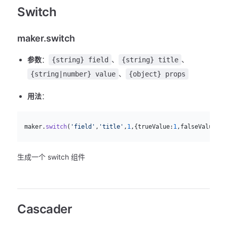
Switch
maker.switch
参数
：
、
、
{string} field
{string} title
、
{string|number} value
{object} props
用法
：
js
  maker.
switch
(
'field'
,
'title'
,
1
,{trueValue:
1
,falseValue:
0
}
生成一个 switch 组件
Cascader