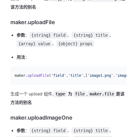
该方法的别名
maker.uploadFile
参数
：
、
、
{string} field
{string} title
、
{array} value
{object} props
用法
：
js
  maker.
uploadFile
(
'field'
,
'title'
,[
'image1.png'
.
'image2.pn
生成一个 upload 组件,
为
,
是该
type
file
maker.file
方法的别名
maker.uploadImageOne
参数
：
、
、
{string} field
{string} title