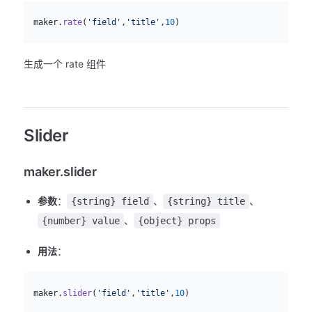
js
  maker.
rate
(
'field'
,
'title'
,
10
)
生成一个 rate 组件
Slider
maker.slider
参数
：
、
、
{string} field
{string} title
、
{number} value
{object} props
用法
：
js
  maker.
slider
(
'field'
,
'title'
,
10
)