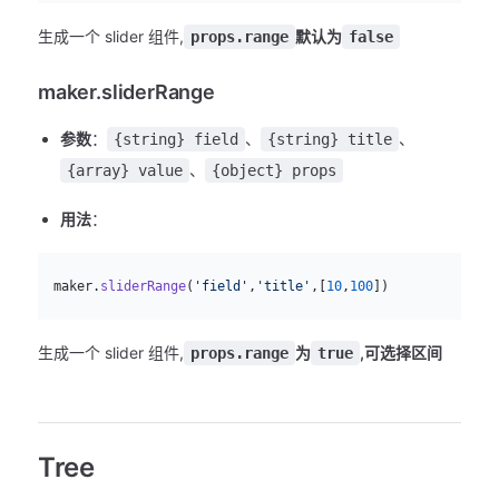
生成一个 slider 组件,
默认为
props.range
false
maker.sliderRange
参数
：
、
、
{string} field
{string} title
、
{array} value
{object} props
用法
：
js
  maker.
sliderRange
(
'field'
,
'title'
,[
10
,
100
])
生成一个 slider 组件,
为
,可选择区间
props.range
true
Tree