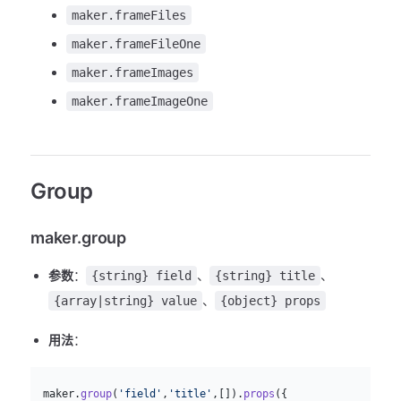
maker.frameFiles
maker.frameFileOne
maker.frameImages
maker.frameImageOne
Group
maker.group
参数
：
、
、
{string} field
{string} title
、
{array|string} value
{object} props
用法
：
js
  maker.
group
(
'field'
,
'title'
,[]).
props
({