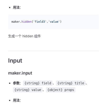
用法
：
js
  maker.
hidden
(
'field3'
,
'value'
)
生成一个 hidden 组件
Input
maker.input
参数
：
、
、
{string} field
{string} title
、
{string} value
{object} props
用法
：