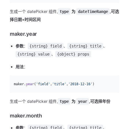
生成一个 datePicker 组件,
为
,可选
type
dateTimeRange
择日期+时间区间
maker.year
参数
：
、
、
{string} field
{string} title
、
{string} value
{object} props
用法
：
js
  maker.
year
(
'field'
,
'title'
,
'2018-12-16'
)
生成一个 datePicker 组件,
为
,可选择年份
type
year
maker.month
参数
：
、
、
{string} field
{string} title