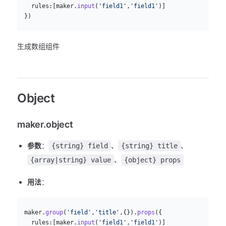
    rules:[maker.
input
(
'field1'
,
'field1'
)]
  })
生成数组组件
Object
maker.object
参数
：
、
、
{string} field
{string} title
、
{array|string} value
{object} props
用法
：
js
  maker.
group
(
'field'
,
'title'
,{}).
props
({
    rules:[maker.
input
(
'field1'
,
'field1'
)]