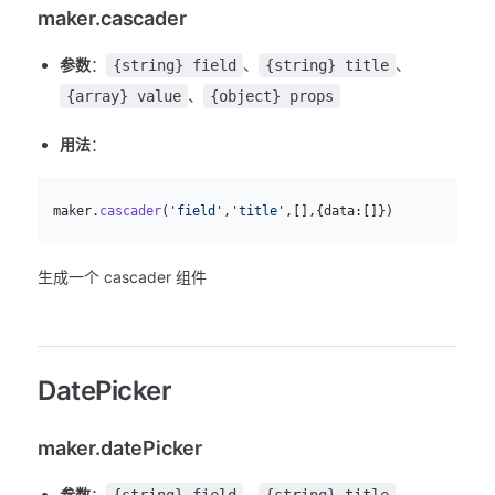
maker.cascader
参数
：
、
、
{string} field
{string} title
、
{array} value
{object} props
用法
：
js
  maker.
cascader
(
'field'
,
'title'
,[],{data:[]})
生成一个 cascader 组件
DatePicker
maker.datePicker
参数
：
、
、
{string} field
{string} title