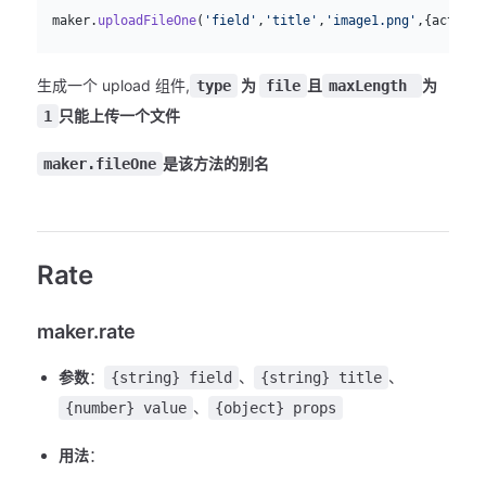
js
  maker.
uploadFileOne
(
'field'
,
'title'
,
'image1.png'
,{action:
生成一个 upload 组件,
为
且
为
type
file
maxLength
只能上传一个文件
1
是该方法的别名
maker.fileOne
Rate
maker.rate
参数
：
、
、
{string} field
{string} title
、
{number} value
{object} props
用法
：