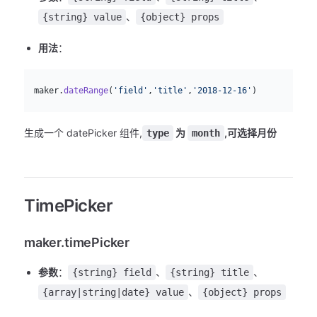
、
{string} value
{object} props
用法
：
js
  maker.
dateRange
(
'field'
,
'title'
,
'2018-12-16'
)
生成一个 datePicker 组件,
为
,可选择月份
type
month
TimePicker
maker.timePicker
参数
：
、
、
{string} field
{string} title
、
{array|string|date} value
{object} props