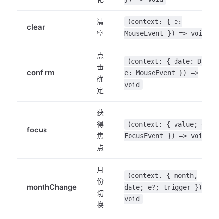
清
(context: { e:
clear
空
MouseEvent }) => void
点
(context: { date: Date;
击
confirm
e: MouseEvent }) =>
确
void
定
获
得
(context: { value; e:
focus
焦
FocusEvent }) => void
点
月
(context: { month;
份
monthChange
date; e?; trigger }) =>
切
void
换