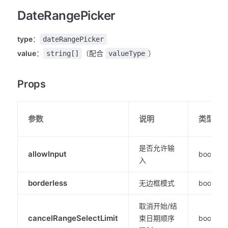
DateRangePicker
type
：
dateRangePicker
value
：
（配合
）
string[]
valueType
Props
参数
说明
类型
是否允许输
allowInput
boolean
入
borderless
无边框模式
boolean
取消开始/结
cancelRangeSelectLimit
束日期顺序
boolean