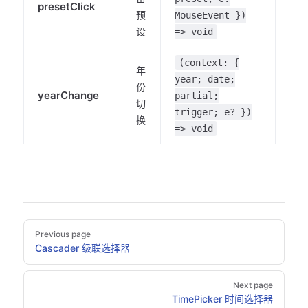
presetClick
-
预
MouseEvent })
设
=> void
(context: {
年
year; date;
份
yearChange
-
partial;
切
trigger; e? })
换
=> void
Pager
Previous page
Cascader 级联选择器
Next page
TimePicker 时间选择器