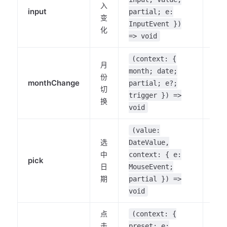
入
input
-
partial; e:
变
InputEvent })
化
=> void
(context: {
月
month; date;
份
monthChange
-
partial; e?;
切
trigger }) =>
换
void
(value:
选
DateValue,
中
context: { e:
pick
-
日
MouseEvent;
期
partial }) =>
void
点
(context: {
击
preset; e: