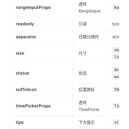
透传
rangeInputProps
RangeI
RangeInput
readonly
只读
boolean
separator
日期分隔符
string
small
size
尺寸
large
defaul
status
状态
warnin
suffixIcon
后置图标
TNode
透传
timePickerProps
TimePi
TimePicker
tips
下方提示
string