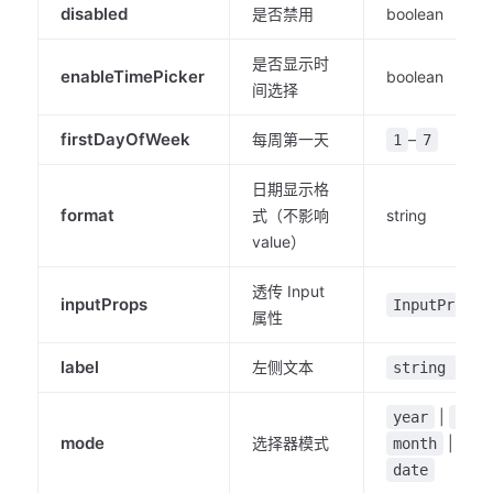
disabled
是否禁用
boolean
是否显示时
enableTimePicker
boolean
间选择
firstDayOfWeek
每周第一天
–
1
7
日期显示格
format
式（不影响
string
value）
透传 Input
inputProps
InputProps
属性
label
左侧文本
string | TN
|
year
quar
mode
选择器模式
|
month
wee
date