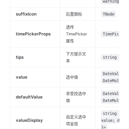
|
warning
e
suffixIcon
后置图标
TNode
透传
timePickerProps
TimePicker
TimePickerP
属性
下方提示文
tips
string | TN
本
|
DateValue
value
选中值
DateMultipl
非受控选中
|
DateValue
defaultValue
值
DateMultipl
string | TN
自定义选中
valueDisplay
value; displ
项呈现
}>