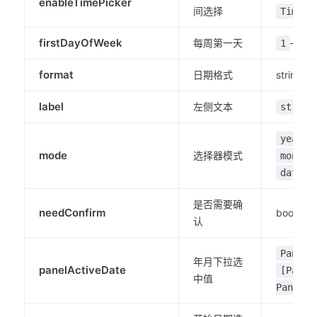
enableTimePicker
间选择
TimePa
firstDayOfWeek
每周第一天
–
1
7
format
日期格式
string
label
左侧文本
string
|
year
mode
选择器模式
month
date
是否需要确
needConfirm
boolean
认
PanelA
年月下拉选
panelActiveDate
[Panel
中值
PanelAc