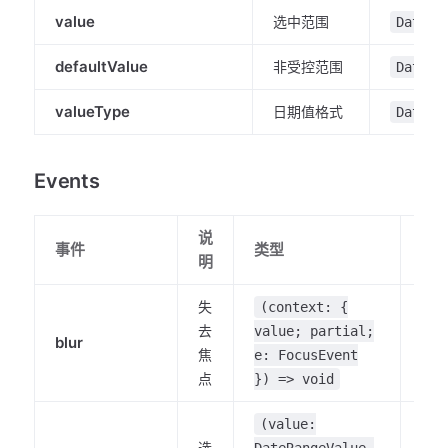
value
选中范围
DateRa
defaultValue
非受控范围
DateRa
valueType
日期值格式
DatePi
Events
说
版
事件
类型
明
本
失
(context: {
去
value; partial;
blur
-
焦
e: FocusEvent
点
}) => void
(value:
选
DateRangeValue,