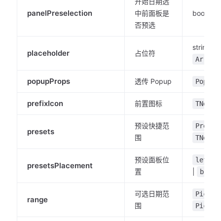
开始日期选
panelPreselection
中前面板是
boolean
否预选
string |
placeholder
占位符
Array<
popupProps
透传 Popup
PopupP
prefixIcon
前置图标
TNode
预设快捷范
Preset
presets
围
TNode
预设面板位
|
left
presetsPlacement
置
|
botto
可选日期范
Picker
range
围
Picker