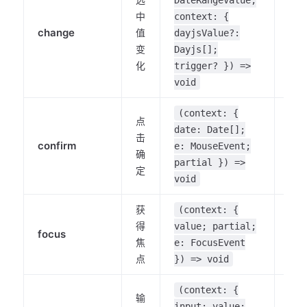
中
context: {
change
值
-
dayjsValue?:
变
Dayjs[];
化
trigger? }) =>
void
(context: {
点
date: Date[];
击
confirm
-
e: MouseEvent;
确
partial }) =>
定
void
获
(context: {
得
value; partial;
focus
-
焦
e: FocusEvent
点
}) => void
(context: {
输
input; value;