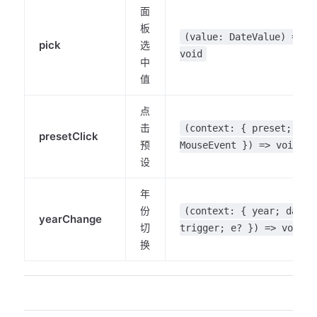
面
板
(value: DateValue) =>
pick
选
void
中
值
点
击
(context: { preset; e:
presetClick
预
MouseEvent }) => void
设
年
份
(context: { year; date;
yearChange
切
trigger; e? }) => void
换