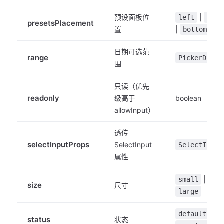
预设面板位
|
left
top
presetsPlacement
置
|
bottom
日期可选范
range
PickerDateR
围
只读（优先
readonly
级高于
boolean
allowInput）
透传
selectInputProps
SelectInput
SelectInput
属性
|
small
med
size
尺寸
large
|
default
s
status
状态