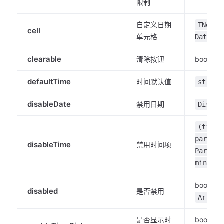
限制
自定义日期
TNode<
cell
单元格
DateVal
clearable
清除按钮
boolean
defaultTime
时间默认值
string
disableDate
禁用日期
Disabl
(times
partial
disableTime
禁用时间项
Partial
minute;
boolean 
disabled
是否禁用
Array<
是否显示时
boolean 