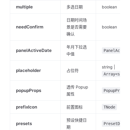
multiple
多选日期
boolean
日期时间场
needConfirm
景是否需要
boolean
确认
年月下拉选
panelActiveDate
PanelActive
中值
string |
placeholder
占位符
Array<strin
透传 Popup
popupProps
PopupProps
属性
prefixIcon
前置图标
TNode
预设快捷日
presets
PresetDate
期