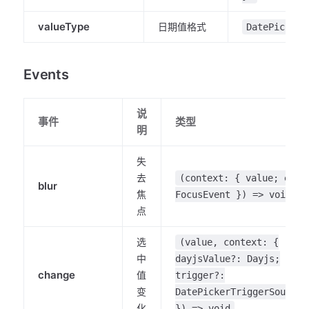
valueType
日期值格式
DatePickerV
Events
说
事件
类型
明
失
去
(context: { value; e:
blur
焦
FocusEvent }) => void
点
选
(value, context: {
中
dayjsValue?: Dayjs;
change
值
trigger?:
变
DatePickerTriggerSource
化
}) => void